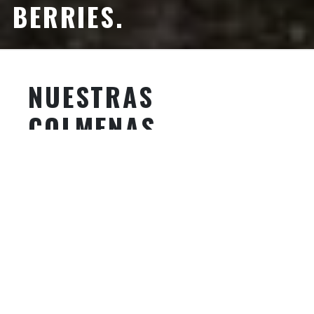
BERRIES.
NUESTRAS
COLMENAS
Somos
apicultores expertos y
certificados
por la Secretaria de
Agricultura y Desarrollo Rural (SADER)
en BUENAS PRACTICAS PECUARIAS DE
PRODUCCIÓN DE MIEL. Tenemos un
manejo adecuado,
poblaciones de
abejas fuertes, sanas, bien